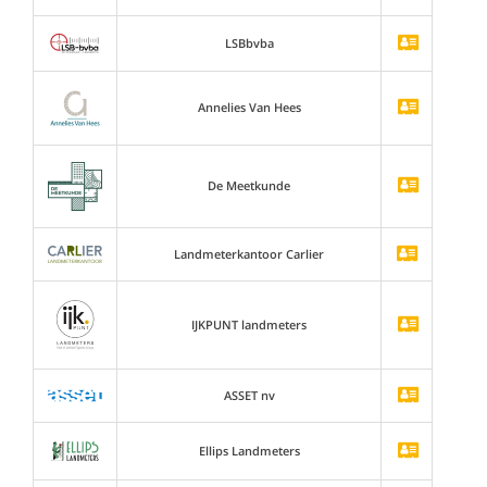
LSBbvba
Annelies Van Hees
De Meetkunde
Landmeterkantoor Carlier
IJKPUNT landmeters
ASSET nv
Ellips Landmeters