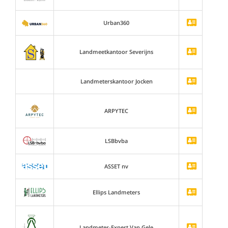
Urban360
Landmeetkantoor Severijns
Landmeterskantoor Jocken
ARPYTEC
LSBbvba
ASSET nv
Ellips Landmeters
Landmeter-Expert Van Gele