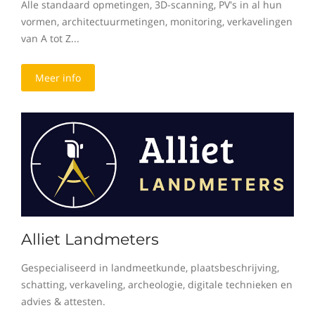
Alle standaard opmetingen, 3D-scanning, PV's in al hun
vormen, architectuurmetingen, monitoring, verkavelingen
van A tot Z...
Meer info
Alliet Landmeters
Gespecialiseerd in landmeetkunde, plaatsbeschrijving,
schatting, verkaveling, archeologie, digitale technieken en
advies & attesten.