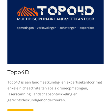
Topo4D
Topo4D is een landmeetkundig- en expertisekantoor met
enkele nicheactiviteiten zoals droneopmetingen,
laserscanning, landschapsontwikkeling en
gerechtsdeskundigenonderzoeken.