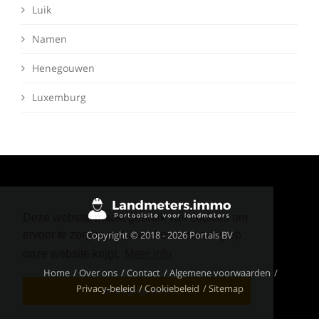
Luik
Namen
Henegouwen
Luxemburg
Deze website maakt gebruik van cookies om
Copyright © 2018 - 2026 Portals BV
ervoor te zorgen dat je de beste ervaring op
onze website krijgt.
Meer info
Home
Over ons
Contact
Algemene voorwaarden
Privacy-beleid
Cookiebeleid
Sitemap
Ik begrijp het!