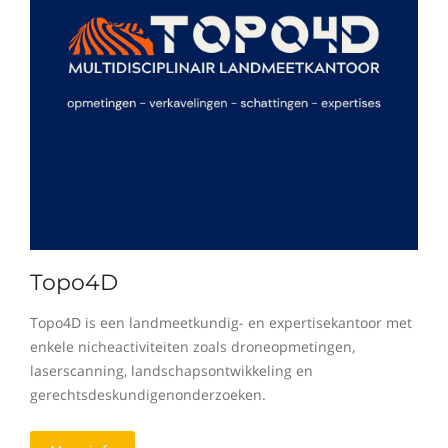
Topo4D
Topo4D is een landmeetkundig- en expertisekantoor met
enkele nicheactiviteiten zoals droneopmetingen,
laserscanning, landschapsontwikkeling en
gerechtsdeskundigenonderzoeken.