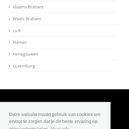
Vlaams Brabant
Waals Brabant
Luik
Namen
Henegouwen
Luxemburg
Deze website maakt gebruik van cookies om
Copyright © 2018 - 2026 Portals BV
ervoor te zorgen dat je de beste ervaring op