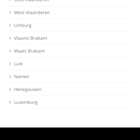
West-Vlaanderen
Limburg
Vlaams Brabant
Waals Brabant
Luik
Namen
Henegouwen
Luxemburg