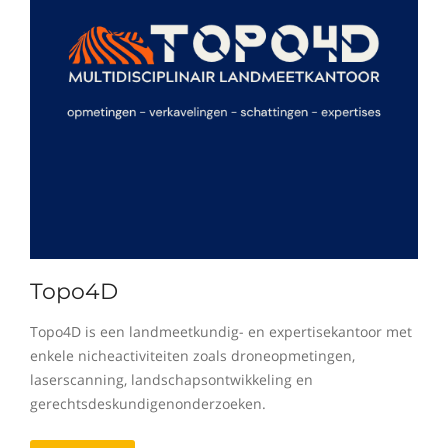
Topo4D
Topo4D is een landmeetkundig- en expertisekantoor met
enkele nicheactiviteiten zoals droneopmetingen,
laserscanning, landschapsontwikkeling en
gerechtsdeskundigenonderzoeken.