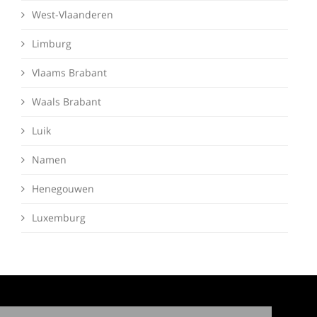
West-Vlaanderen
Limburg
Vlaams Brabant
Waals Brabant
Luik
Namen
Henegouwen
Luxemburg