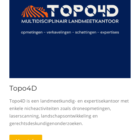
Topo4D
Topo4D is een landmeetkundig- en expertisekantoor met
enkele nicheactiviteiten zoals droneopmetingen,
laserscanning, landschapsontwikkeling en
gerechtsdeskundigenonderzoeken.