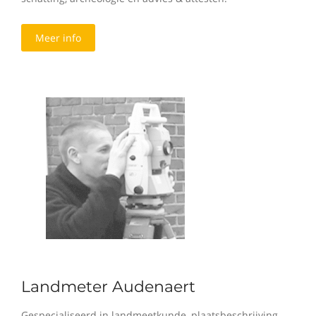
Meer info
Landmeter Audenaert
Gespecialiseerd in landmeetkunde, plaatsbeschrijving,