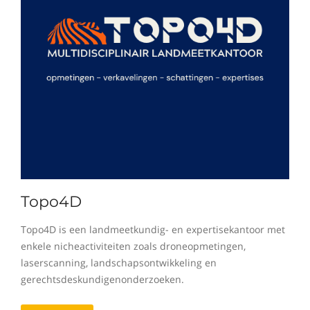
Topo4D
Topo4D is een landmeetkundig- en expertisekantoor met
enkele nicheactiviteiten zoals droneopmetingen,
laserscanning, landschapsontwikkeling en
gerechtsdeskundigenonderzoeken.