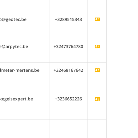
fo@geotec.be
+3289515343
e@arpytec.be
+32473764780
dmeter-mertens.be
+32468167642
kegelsexpert.be
+3236652226