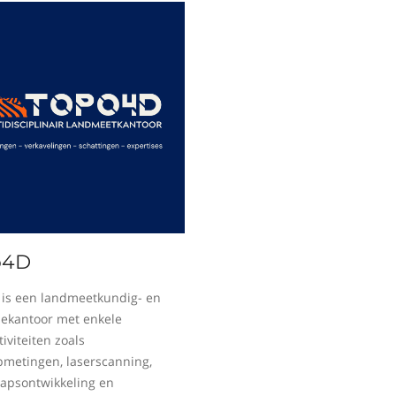
o4D
is een landmeetkundig- en
sekantoor met enkele
iviteiten zoals
metingen, laserscanning,
apsontwikkeling en