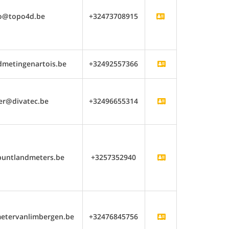
fo@topo4d.be
+32473708915
dmetingenartois.be
+32492557366
er@divatec.be
+32496655314
puntlandmeters.be
+3257352940
etervanlimbergen.be
+32476845756