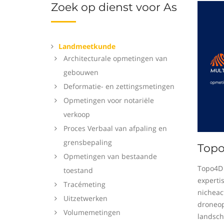
Zoek op dienst voor As
Landmeetkunde
Architecturale opmetingen van
gebouwen
Deformatie- en zettingsmetingen
Opmetingen voor notariële
verkoop
Proces Verbaal van afpaling en
grensbepaling
Top
Opmetingen van bestaande
Topo4D 
toestand
experti
Tracémeting
nicheact
Uitzetwerken
droneop
Volumemetingen
landsch