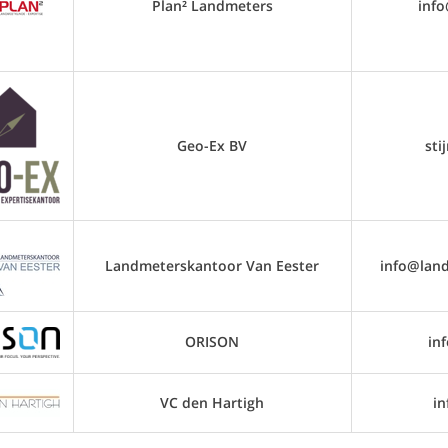
Plan² Landmeters
inf
Geo-Ex BV
sti
Landmeterskantoor Van Eester
info@lan
ORISON
in
VC den Hartigh
i