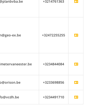
o@planbvba.be
+3214761363
jn@geo-ex.be
+32472255255
dmetervaneester.be
+3234844084
fo@orison.be
+3233698856
nfo@vcdh.be
+3234491710