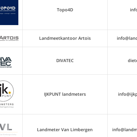
Topo4D
in
Landmeetkantoor Artois
info@lan
DIVATEC
diet
IJKPUNT landmeters
info@ijk
Landmeter Van Limbergen
info@landm