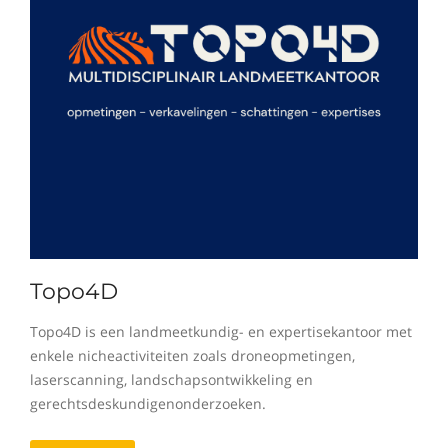
Topo4D
Topo4D is een landmeetkundig- en expertisekantoor met
enkele nicheactiviteiten zoals droneopmetingen,
laserscanning, landschapsontwikkeling en
gerechtsdeskundigenonderzoeken.