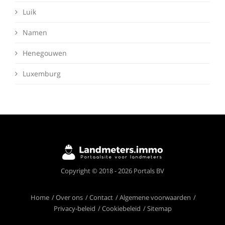
Luik
Namen
Henegouwen
Luxemburg
Copyright © 2018 - 2026 Portals BV
Home
Over ons
Contact
Algemene voorwaarden
Privacy-beleid
Cookiebeleid
Sitemap