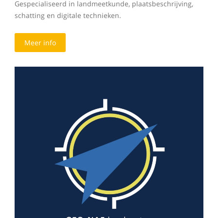
Gespecialiseerd in landmeetkunde, plaatsbeschrijving,
schatting en digitale technieken.
Meer info