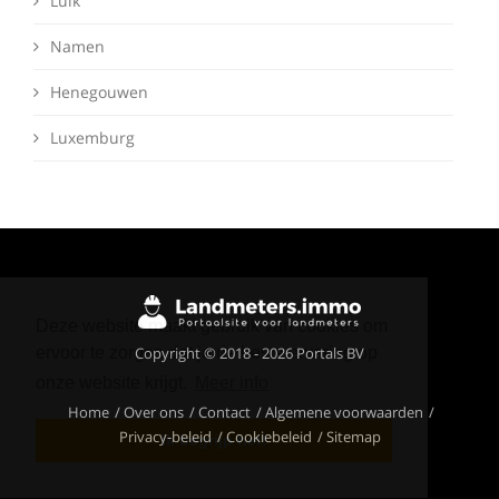
Luik
Namen
Henegouwen
Luxemburg
Deze website maakt gebruik van cookies om
Copyright © 2018 - 2026 Portals BV
ervoor te zorgen dat je de beste ervaring op
onze website krijgt.
Meer info
Home
Over ons
Contact
Algemene voorwaarden
Privacy-beleid
Cookiebeleid
Sitemap
Ik begrijp het!