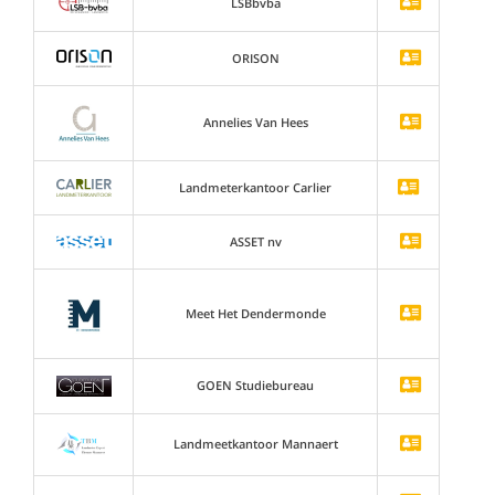
LSBbvba
ORISON
Annelies Van Hees
Landmeterkantoor Carlier
ASSET nv
Meet Het Dendermonde
GOEN Studiebureau
Landmeetkantoor Mannaert