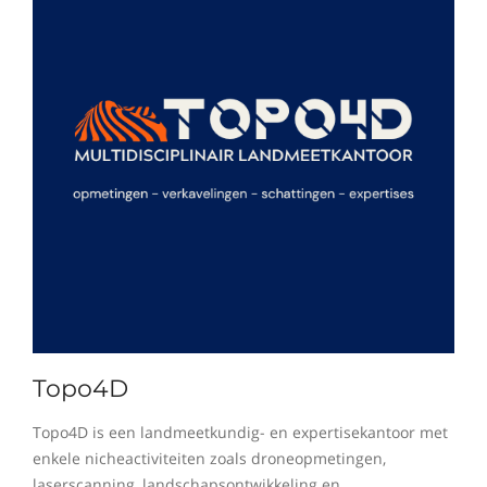
Topo4D
Topo4D is een landmeetkundig- en expertisekantoor met
enkele nicheactiviteiten zoals droneopmetingen,
laserscanning, landschapsontwikkeling en