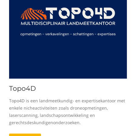
Topo4D
Topo4D is een landmeetkundig- en expertisekantoor met
enkele nicheactiviteiten zoals droneopmetingen,
laserscanning, landschapsontwikkeling en
gerechtsdeskundigenonderzoeken.