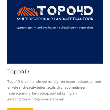
Topo4D
Topo4D is een landmeetkundig- en expertisekantoor met
enkele nicheactiviteiten zoals droneopmetingen,
laserscanning, landschapsontwikkeling en
gerechtsdeskundigenonderzoeken.