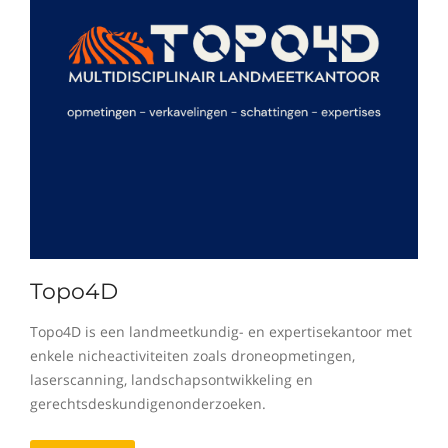
Topo4D
Topo4D is een landmeetkundig- en expertisekantoor met
enkele nicheactiviteiten zoals droneopmetingen,
laserscanning, landschapsontwikkeling en
gerechtsdeskundigenonderzoeken.