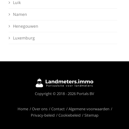
Luik
Namen
Henegouwen
Luxemburg
Deze website maakt gebruik van cookies om
Copyright © 2018 - 2026 Portals BV
ervoor te zorgen dat je de beste ervaring op
onze website krijgt.
Meer info
Home
Over ons
Contact
Algemene voorwaarden
Privacy-beleid
Cookiebeleid
Sitemap
Ik begrijp het!