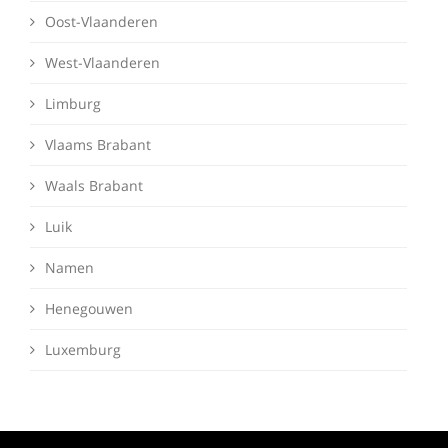
Oost-Vlaanderen
West-Vlaanderen
Limburg
Vlaams Brabant
Waals Brabant
Luik
Namen
Henegouwen
Luxemburg