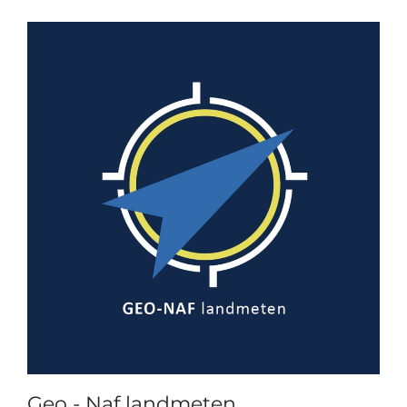
Geo - Naf landmeten