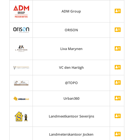
ADM Group
ORISON
Liva Marynen
VC den Hartigh
@TOPO
Urban360
Landmeetkantoor Severijns
Landmeterskantoor Jocken