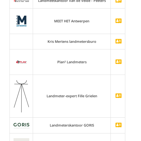
Landmeetkantoor Van de Velde - Peeters
MEET HET Antwerpen
Kris Mertens landmetersburo
Plan² Landmeters
Landmeter-expert Fille Grielen
Landmeterskantoor GORIS