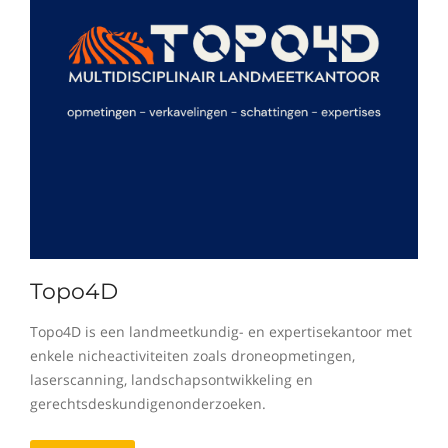
Topo4D
Topo4D is een landmeetkundig- en expertisekantoor met
enkele nicheactiviteiten zoals droneopmetingen,
laserscanning, landschapsontwikkeling en
gerechtsdeskundigenonderzoeken.