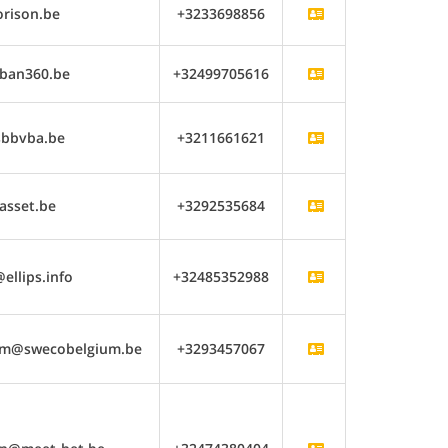
rison.be
+3233698856
ban360.be
+32499705616
sbbvba.be
+3211661621
asset.be
+3292535684
ellips.info
+32485352988
em@swecobelgium.be
+3293457067