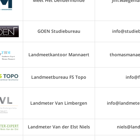
Meet Het Dendermonde
jim.waegema
GOEN Studiebureau
info@studie
Landmeetkantoor Mannaert
thomasmanae
Landmeetbureau FS Topo
info@f
Landmeter Van Limbergen
info@landmete
Landmeter Van der Elst Niels
niels@lan