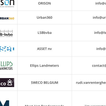
ORISON
info@o
Urban360
info@ur
LSBbvba
info@l
ASSET nv
info@
Ellips Landmeters
contact@
SWECO BELGIUM
rudi.vanrentergh