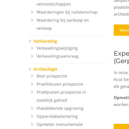
Gespeci
vennootschappen
plaatsbe
Waarderingen bij nalatenschap
archeol
Waardering bij aankoop en
verkoop
Meer
Verkaveling
Verkavelingswijziging
Expe
Verkavelingsaanvraag
(Ger
Archeologie
In onze
Boor prospectie
Acoz be
Proefsleuven prospectie
elk gev
Proefputten prospectie in
Opmetin
stedelijk gebied
worden
Vlakdekkende opgraving
Oppervlaktekartering
Opmeten monumentale