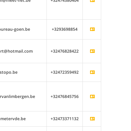
n@meet-het.be
+32474380404
bureau-goen.be
+3293698854
rt@hotmail.com
+32476828422
stopo.be
+32472359492
rvanlimbergen.be
+32476845756
dmetervde.be
+32473371132