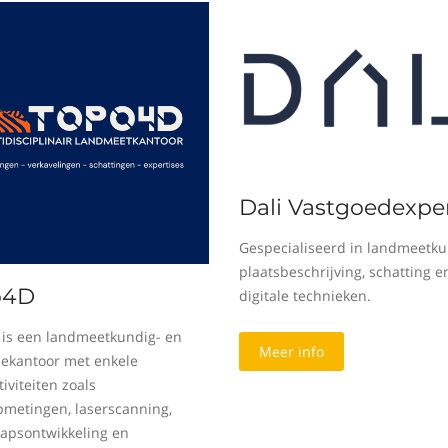
Dali Vastgoedexper
Gespecialiseerd in landmeetku
plaatsbeschrijving, schatting e
o4D
digitale technieken.
is een landmeetkundig- en
Meer info
sekantoor met enkele
iviteiten zoals
metingen, laserscanning,
apsontwikkeling en