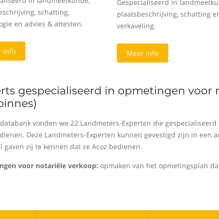
aliseerd in landmeetkunde,
Gespecialiseerd in landmeetku
schrijving, schatting,
plaatsbeschrijving, schatting e
ogie en advies & attesten.
verkaveling.
 info
Meer info
rts gespecialiseerd in opmetingen voor 
pinnes)
 databank vonden we 22 Landmeters-Experten die gespecialiseerd z
dienen. Deze Landmeters-Experten kunnen gevestigd zijn in een and
al gaven zij te kennen dat ze Acoz bedienen.
gen voor notariële verkoop:
opmaken van het opmetingsplan dat 
.