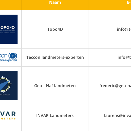
Naam
E-
Topo4D
info@t
Teccon landmeters-experten
info@t
Geo - Naf landmeten
frederic@geo-n
INVAR Landmeters
laurens@inva