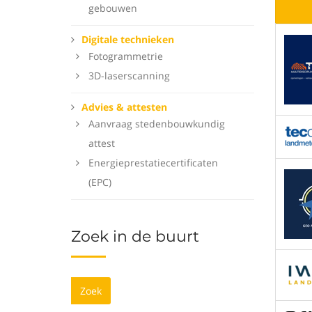
gebouwen
Digitale technieken
Fotogrammetrie
3D-laserscanning
Advies & attesten
Aanvraag stedenbouwkundig
attest
Energieprestatiecertificaten
(EPC)
Zoek in de buurt
Zoek