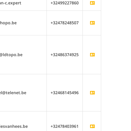
n-c.expert
+32499227860
hopo.be
+32478248507
@ldtopo.be
+32486374925
el@telenet.be
+32468145496
iesvanhees.be
+32478403961