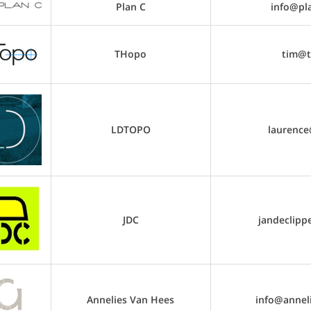
Plan C
info@pla
THopo
tim@t
LDTOPO
laurence
JDC
jandeclipp
Annelies Van Hees
info@annel