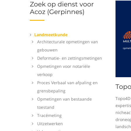
Zoek op dienst voor
Acoz (Gerpinnes)
Landmeetkunde
Architecturale opmetingen van
gebouwen
Deformatie- en zettingsmetingen
Opmetingen voor notariële
verkoop
Proces Verbaal van afpaling en
Top
grensbepaling
Topo4D 
Opmetingen van bestaande
experti
toestand
nicheact
Tracémeting
droneop
Uitzetwerken
landsch