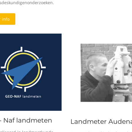
sdeskundigenonderzoeken.
 info
- Naf landmeten
Landmeter Audena