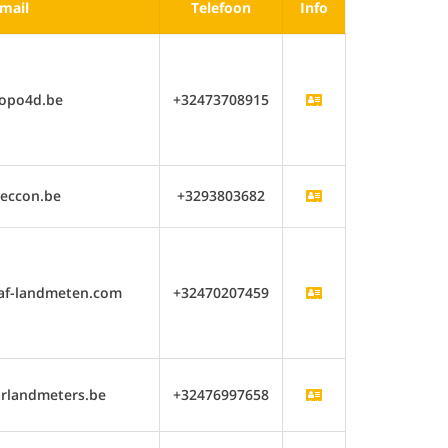
mail
Telefoon
Info
opo4d.be
+32473708915
eccon.be
+3293803682
af-landmeten.com
+32470207459
rlandmeters.be
+32476997658