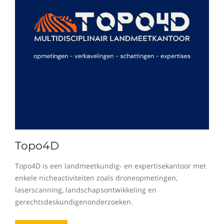
Topo4D
Topo4D is een landmeetkundig- en expertisekantoor met
enkele nicheactiviteiten zoals droneopmetingen,
laserscanning, landschapsontwikkeling en
gerechtsdeskundigenonderzoeken.