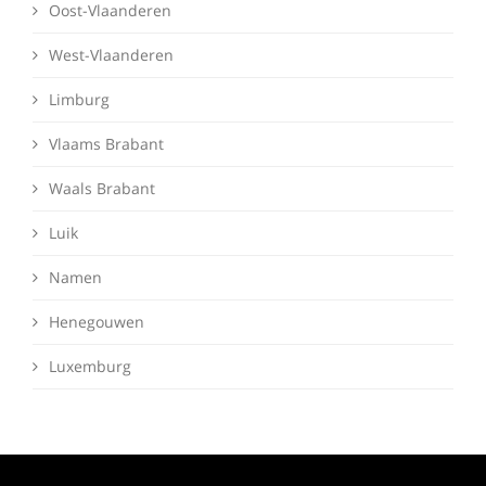
Oost-Vlaanderen
West-Vlaanderen
Limburg
Vlaams Brabant
Waals Brabant
Luik
Namen
Henegouwen
Luxemburg