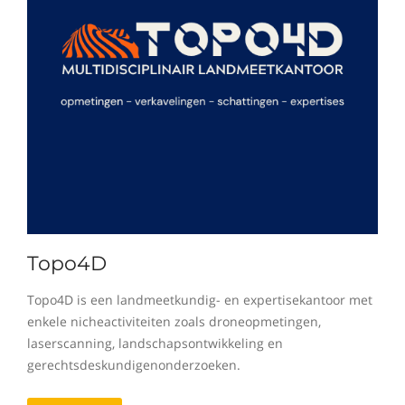
Topo4D
Topo4D is een landmeetkundig- en expertisekantoor met
enkele nicheactiviteiten zoals droneopmetingen,
laserscanning, landschapsontwikkeling en
gerechtsdeskundigenonderzoeken.