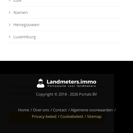
Luik
Namen
Henegouwen
Luxemburg
Deze website maakt gebruik van cookies om
Copyright © 2018 - 2026 Portals BV
ervoor te zorgen dat je de beste ervaring op
onze website krijgt.
Meer info
Home
Over ons
Contact
Algemene voorwaarden
Privacy-beleid
Cookiebeleid
Sitemap
Ik begrijp het!