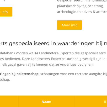
Gespecialiseerd in landmeetku
plaatsbeschrijving, schatting,
archeologie en advies & attest
 info
Meer info
rts gespecialiseerd in waarderingen bij
 databank vonden we 14 Landmeters-Experten die gespecialiseerd z
es bedienen. Deze Landmeters-Experten kunnen gevestigd zijn in e
In elk geval gaven zij te kennen dat ze Anderlues bedienen.
ingen bij nalatenschap:
schattingen voor een correcte aangifte bij
schap.
Naam
E