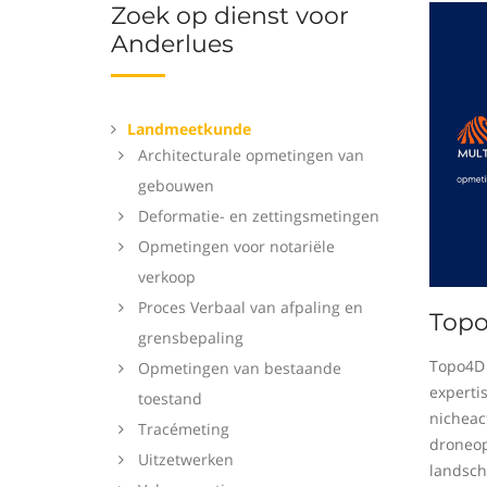
Zoek op dienst voor
Anderlues
Landmeetkunde
Architecturale opmetingen van
gebouwen
Deformatie- en zettingsmetingen
Opmetingen voor notariële
verkoop
Proces Verbaal van afpaling en
Top
grensbepaling
Topo4D 
Opmetingen van bestaande
experti
toestand
nicheact
Tracémeting
droneop
Uitzetwerken
landsch