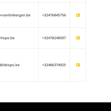
rvanlimbergen.be
+32476845756
thopo.be
+32478248507
e@ldtopo.be
+32486374925