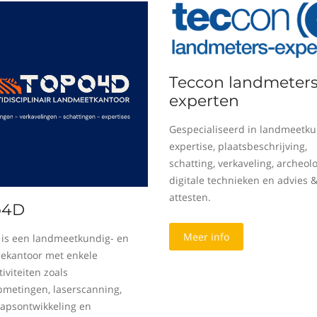
Teccon landmeters
experten
Gespecialiseerd in landmeetku
expertise, plaatsbeschrijving,
schatting, verkaveling, archeolo
digitale technieken en advies 
attesten.
o4D
Meer info
is een landmeetkundig- en
sekantoor met enkele
iviteiten zoals
metingen, laserscanning,
apsontwikkeling en