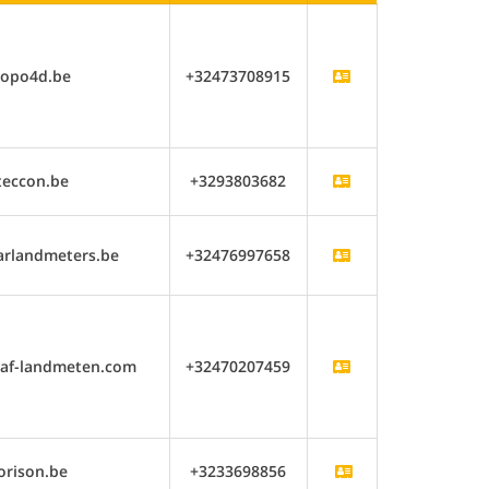
topo4d.be
+32473708915
teccon.be
+3293803682
arlandmeters.be
+32476997658
naf-landmeten.com
+32470207459
orison.be
+3233698856