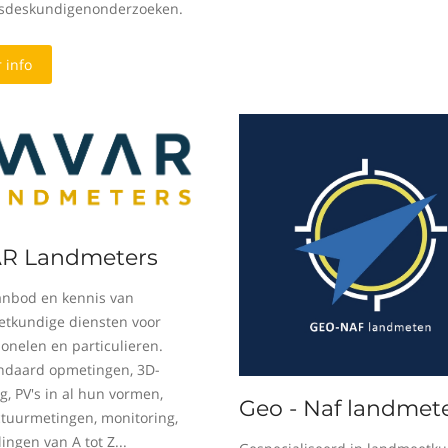
sdeskundigenonderzoeken.
 info
R Landmeters
nbod en kennis van
tkundige diensten voor
ionelen en particulieren.
andaard opmetingen, 3D-
g, PV's in al hun vormen,
Geo - Naf landmet
ctuurmetingen, monitoring,
ingen van A tot Z...