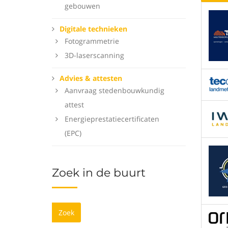
gebouwen
Digitale technieken
Fotogrammetrie
3D-laserscanning
Advies & attesten
Aanvraag stedenbouwkundig
attest
Energieprestatiecertificaten
(EPC)
Zoek in de buurt
Zoek