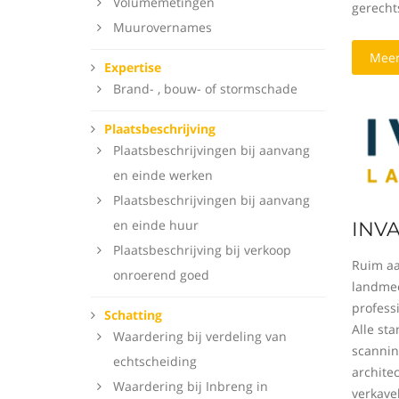
Volumemetingen
gerecht
Muurovernames
Meer
Expertise
Brand- , bouw- of stormschade
Plaatsbeschrijving
Plaatsbeschrijvingen bij aanvang
en einde werken
Plaatsbeschrijvingen bij aanvang
en einde huur
INVA
Plaatsbeschrijving bij verkoop
Ruim aa
onroerend goed
landmee
profess
Schatting
Alle st
Waardering bij verdeling van
scannin
echtscheiding
archite
Waardering bij Inbreng in
verkavel