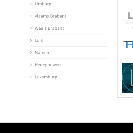
Limburg
Vlaams Brabant
Waals Brabant
Luik
Namen
Henegouwen
Luxemburg