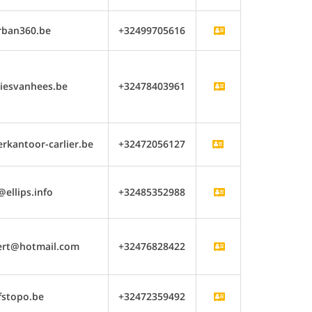
rban360.be
+32499705616
iesvanhees.be
+32478403961
kantoor-carlier.be
+32472056127
ellips.info
+32485352988
rt@hotmail.com
+32476828422
fstopo.be
+32472359492