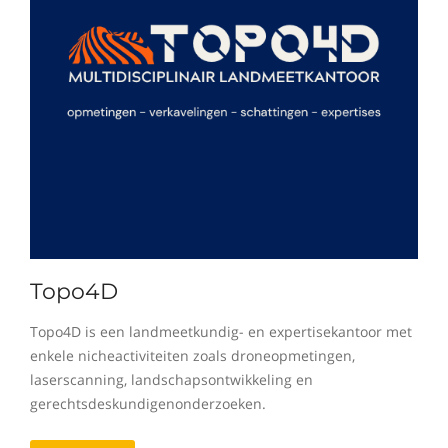
Topo4D
Topo4D is een landmeetkundig- en expertisekantoor met
enkele nicheactiviteiten zoals droneopmetingen,
laserscanning, landschapsontwikkeling en
gerechtsdeskundigenonderzoeken.