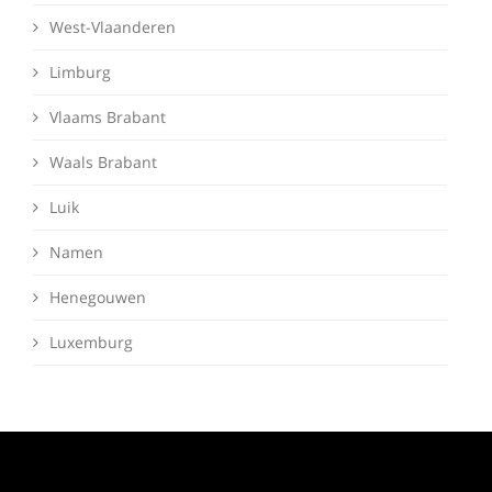
West-Vlaanderen
Limburg
Vlaams Brabant
Waals Brabant
Luik
Namen
Henegouwen
Luxemburg