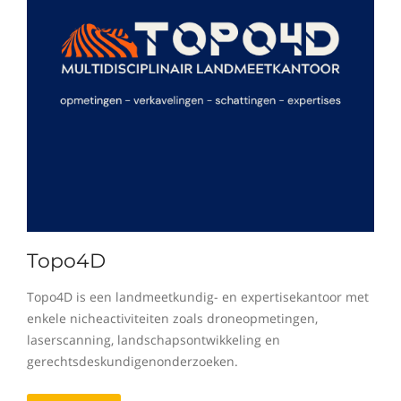
Topo4D
Topo4D is een landmeetkundig- en expertisekantoor met
enkele nicheactiviteiten zoals droneopmetingen,
laserscanning, landschapsontwikkeling en
gerechtsdeskundigenonderzoeken.