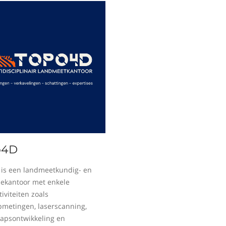
o4D
is een landmeetkundig- en
sekantoor met enkele
iviteiten zoals
metingen, laserscanning,
apsontwikkeling en