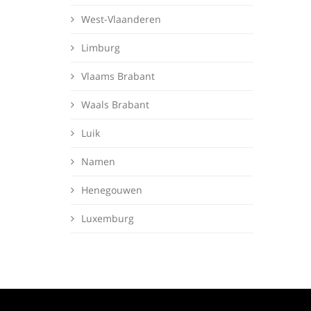
West-Vlaanderen
Limburg
Vlaams Brabant
Waals Brabant
Luik
Namen
Henegouwen
Luxemburg