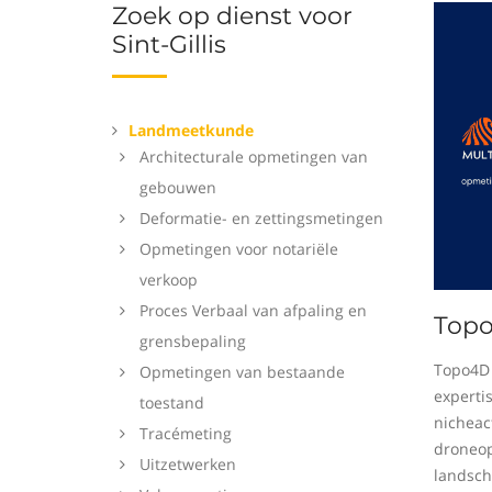
Zoek op dienst voor
Sint-Gillis
Landmeetkunde
Architecturale opmetingen van
gebouwen
Deformatie- en zettingsmetingen
Opmetingen voor notariële
verkoop
Proces Verbaal van afpaling en
Top
grensbepaling
Topo4D 
Opmetingen van bestaande
experti
toestand
nicheact
Tracémeting
droneop
Uitzetwerken
landsch