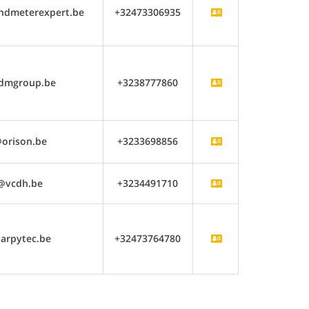
ndmeterexpert.be
+32473306935
dmgroup.be
+3238777860
orison.be
+3233698856
@vcdh.be
+3234491710
arpytec.be
+32473764780