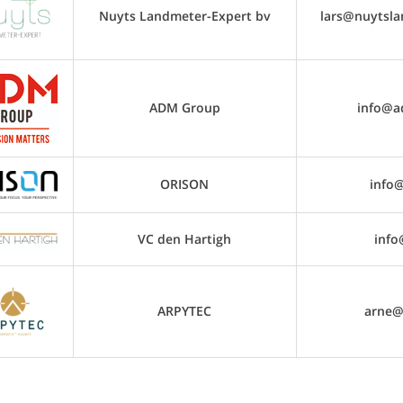
Nuyts Landmeter-Expert bv
lars@nuytsla
ADM Group
info@a
ORISON
info@
VC den Hartigh
info
ARPYTEC
arne@