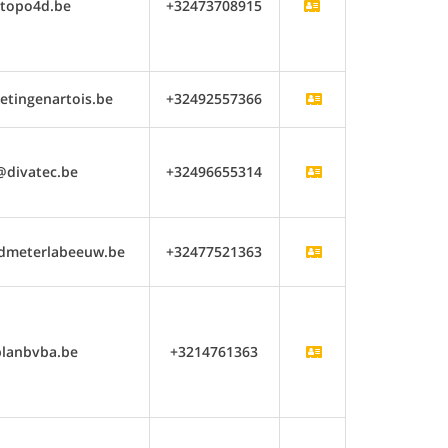
topo4d.be
+32473708915
tingenartois.be
+32492557366
@divatec.be
+32496655314
dmeterlabeeuw.be
+32477521363
lanbvba.be
+3214761363