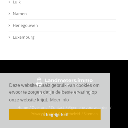
Luik
Namen
Henegouwen
Luxemburg
Deze website maakt gebruik van cookies om
Copyright © 2018 - 2026 Portals BV
ervoor te zorgen dat je de beste ervaring op
onze website krijgt.
Meer info
Home
Over ons
Contact
Algemene voorwaarden
Privacy-beleid
Cookiebeleid
Sitemap
Ik begrijp het!