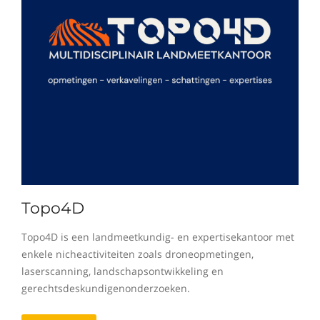
Topo4D
Topo4D is een landmeetkundig- en expertisekantoor met
enkele nicheactiviteiten zoals droneopmetingen,
laserscanning, landschapsontwikkeling en
gerechtsdeskundigenonderzoeken.