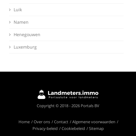
Luik
Namen
Henegouwen
Luxemburg
Deze website maakt gebruik van cookies om
Copyright © 2018 - 2026 Portals BV
ervoor te zorgen dat je de beste ervaring op
onze website krijgt.
Meer info
Home
Over ons
Contact
Algemene voorwaarden
Privacy-beleid
Cookiebeleid
Sitemap
Ik begrijp het!