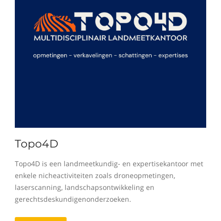
Topo4D
Topo4D is een landmeetkundig- en expertisekantoor met
enkele nicheactiviteiten zoals droneopmetingen,
laserscanning, landschapsontwikkeling en
gerechtsdeskundigenonderzoeken.