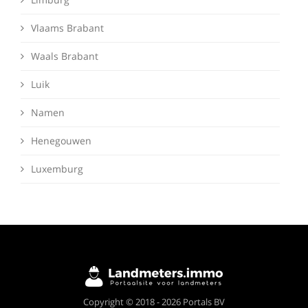
Vlaams Brabant
Waals Brabant
Luik
Namen
Henegouwen
Luxemburg
Copyright © 2018 - 2026 Portals BV