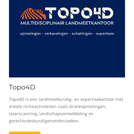
Topo4D
Topo4D is een landmeetkundig- en expertisekantoor met
enkele nicheactiviteiten zoals droneopmetingen,
laserscanning, landschapsontwikkeling en
gerechtsdeskundigenonderzoeken.