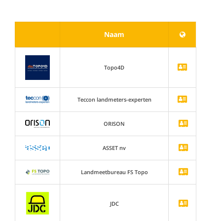
Naam
Topo4D
Teccon landmeters-experten
ORISON
ASSET nv
Landmeetbureau FS Topo
JDC