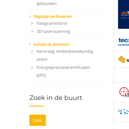
gebouwen
Digitale technieken
Fotogrammetrie
3D-laserscanning
Advies & attesten
Aanvraag stedenbouwkundig
attest
Energieprestatiecertificaten
(EPC)
Zoek in de buurt
Zoek