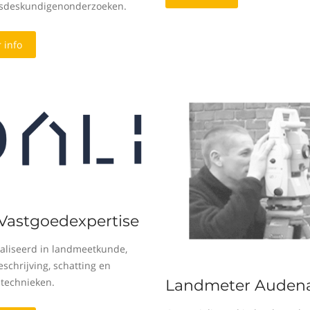
sdeskundigenonderzoeken.
 info
 Vastgoedexpertise
aliseerd in landmeetkunde,
schrijving, schatting en
 technieken.
Landmeter Audena