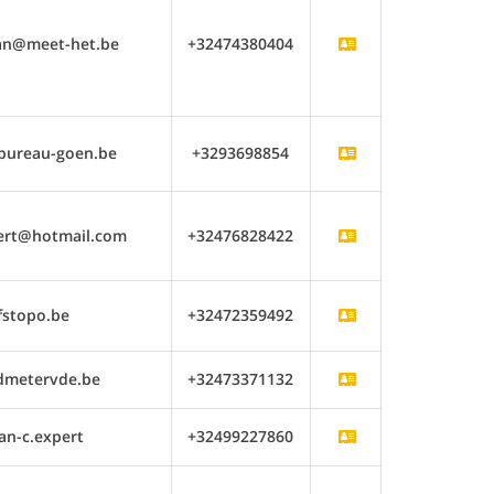
an@meet-het.be
+32474380404
bureau-goen.be
+3293698854
rt@hotmail.com
+32476828422
fstopo.be
+32472359492
dmetervde.be
+32473371132
an-c.expert
+32499227860