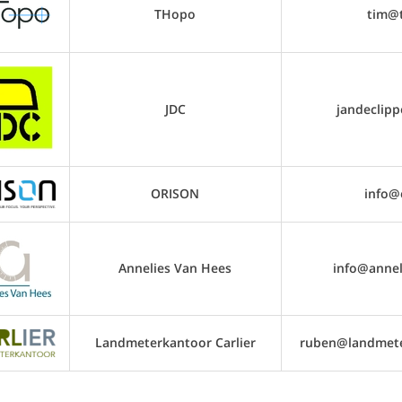
THopo
tim@
JDC
jandeclipp
ORISON
info@
Annelies Van Hees
info@annel
Landmeterkantoor Carlier
ruben@landmeter