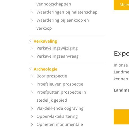
vennootschappen
Meer
Waarderingen bij nalatenschap
Waardering bij aankoop en
verkoop
Verkaveling
Verkavelingswijziging
Expe
Verkavelingsaanvraag
In onze
Archeologie
Landmet
Boor prospectie
kennen 
Proefsleuven prospectie
Landme
Proefputten prospectie in
stedelijk gebied
Vlakdekkende opgraving
Oppervlaktekartering
Opmeten monumentale