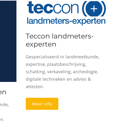
Teccon landmeters-
experten
Gespecialiseerd in landmeetkunde,
expertise, plaatsbeschrijving,
schatting, verkaveling, archeologie,
digitale technieken en advies &
attesten.
en
Meer info
nde,
en.