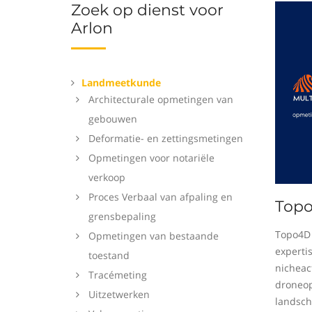
Zoek op dienst voor
Arlon
Landmeetkunde
Architecturale opmetingen van
gebouwen
Deformatie- en zettingsmetingen
Opmetingen voor notariële
verkoop
Proces Verbaal van afpaling en
Top
grensbepaling
Topo4D 
Opmetingen van bestaande
experti
toestand
nicheact
Tracémeting
droneop
Uitzetwerken
landsch