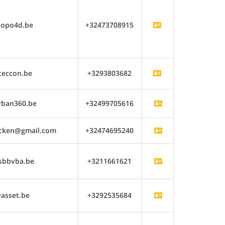
topo4d.be
+32473708915
teccon.be
+3293803682
rban360.be
+32499705616
ocken@gmail.com
+32474695240
sbbvba.be
+3211661621
asset.be
+3292535684