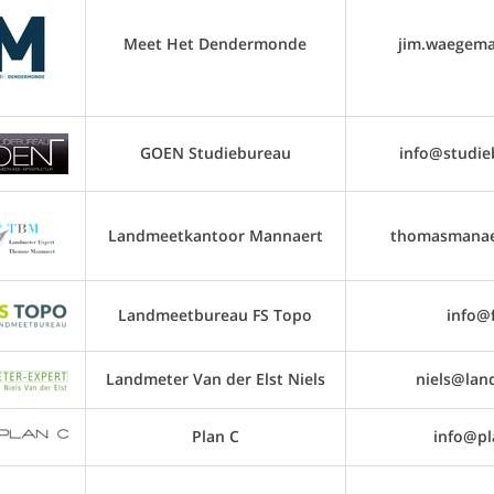
Meet Het Dendermonde
jim.waegem
GOEN Studiebureau
info@studie
Landmeetkantoor Mannaert
thomasmanae
Landmeetbureau FS Topo
info@
Landmeter Van der Elst Niels
niels@lan
Plan C
info@pl