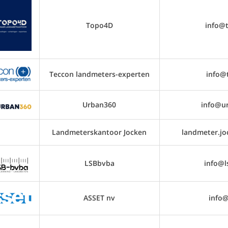
Topo4D
info@
Teccon landmeters-experten
info@
Urban360
info@u
Landmeterskantoor Jocken
landmeter.j
LSBbvba
info@l
ASSET nv
info@