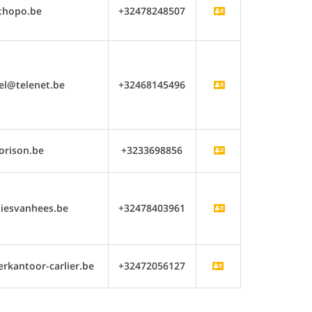
thopo.be
+32478248507
el@telenet.be
+32468145496
orison.be
+3233698856
iesvanhees.be
+32478403961
kantoor-carlier.be
+32472056127