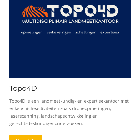
Topo4D
Topo4D is een landmeetkundig- en expertisekantoor met
enkele nicheactiviteiten zoals droneopmetingen,
laserscanning, landschapsontwikkeling en
gerechtsdeskundigenonderzoeken.