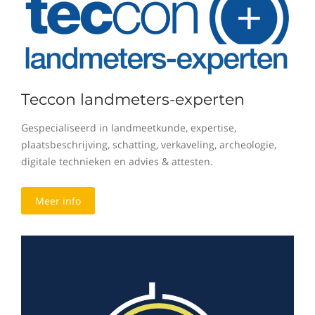
Teccon landmeters-experten
Gespecialiseerd in landmeetkunde, expertise,
plaatsbeschrijving, schatting, verkaveling, archeologie,
digitale technieken en advies & attesten.
Meer info