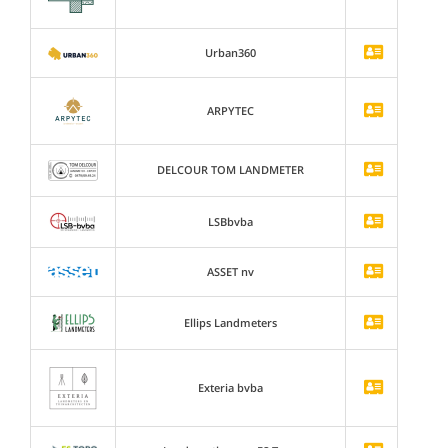
Urban360
ARPYTEC
DELCOUR TOM LANDMETER
LSBbvba
ASSET nv
Ellips Landmeters
Exteria bvba