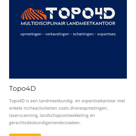
Topo4D
Topo4D is een landmeetkundig- en expertisekantoor met
enkele nicheactiviteiten zoals droneopmetingen,
laserscanning, landschapsontwikkeling en
gerechtsdeskundigenonderzoeken.