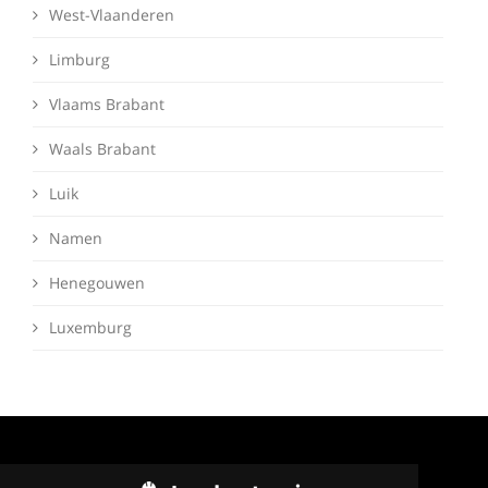
West-Vlaanderen
Limburg
Vlaams Brabant
Waals Brabant
Luik
Namen
Henegouwen
Luxemburg