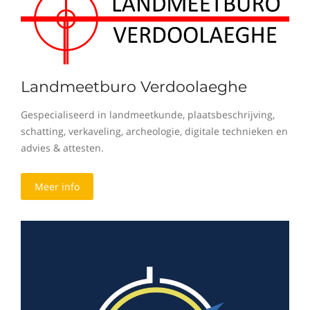
Landmeetburo Verdoolaeghe
Gespecialiseerd in landmeetkunde, plaatsbeschrijving,
schatting, verkaveling, archeologie, digitale technieken en
advies & attesten.
Meer info