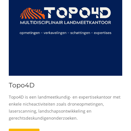
Topo4D
Topo4D is een landmeetkundig- en expertisekantoor met
enkele nicheactiviteiten zoals droneopmetingen,
laserscanning, landschapsontwikkeling en
gerechtsdeskundigenonderzoeken.