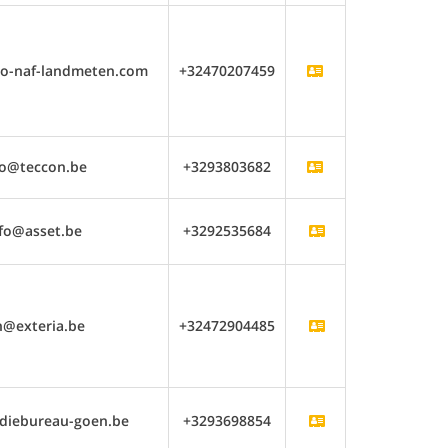
eo-naf-landmeten.com
+32470207459
fo@teccon.be
+3293803682
fo@asset.be
+3292535684
n@exteria.be
+32472904485
diebureau-goen.be
+3293698854