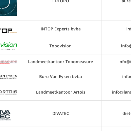
LDTOPO
laur
INTOP Experts bvba
in
Topovision
info
Landmeetkantoor Topomeasure
info@
Buro Van Eyken bvba
inf
Landmeetkantoor Artois
info@lan
DIVATEC
diet