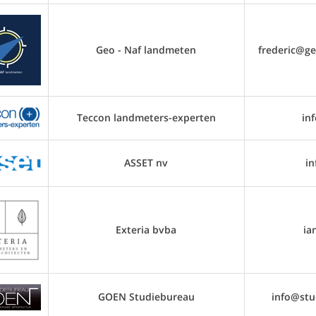
Geo - Naf landmeten
frederic@g
Teccon landmeters-experten
in
ASSET nv
in
Exteria bvba
ia
GOEN Studiebureau
info@stu