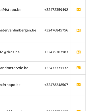
fo@fstopo.be
+32472359492
etervanlimbergen.be
+32476845756
nfo@drds.be
+32475707183
landmetervde.be
+32473371132
m@thopo.be
+32478248507