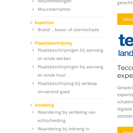
Volumemetingen
gerecht
Muurovernames
Meer
Expertise
Brand- , bouw- of stormschade
Plaatsbeschrijving
Plaatsbeschrijvingen bij aanvang
en einde werken
Plaatsbeschrijvingen bij aanvang
Tecc
expe
en einde huur
Plaatsbeschrijving bij verkoop
Gespeci
onroerend goed
expertis
schattin
Schatting
digital
Waardering bij verdeling van
attesten
echtscheiding
Waardering bij Inbreng in
Meer