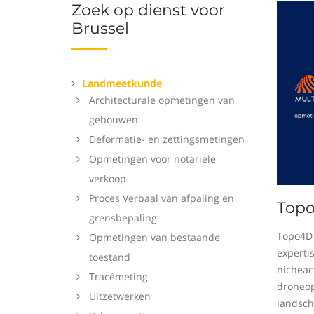
Zoek op dienst voor
Brussel
Landmeetkunde
Architecturale opmetingen van
gebouwen
Deformatie- en zettingsmetingen
Opmetingen voor notariële
verkoop
Proces Verbaal van afpaling en
Top
grensbepaling
Topo4D 
Opmetingen van bestaande
experti
toestand
nicheact
Tracémeting
droneop
Uitzetwerken
landsch