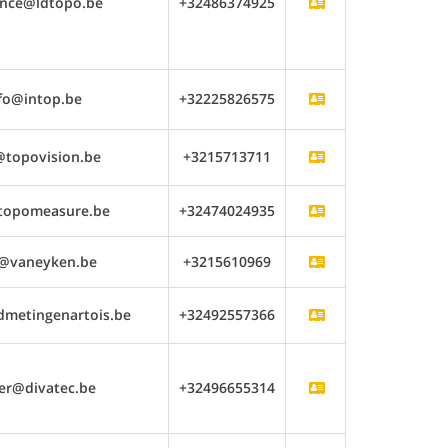
ence@ldtopo.be
+32486374925
fo@intop.be
+32225826575
@topovision.be
+3215713711
topomeasure.be
+32474024935
o@vaneyken.be
+3215610969
dmetingenartois.be
+32492557366
er@divatec.be
+32496655314