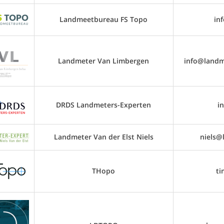
Landmeetbureau FS Topo
in
Landmeter Van Limbergen
info@landm
DRDS Landmeters-Experten
i
Landmeter Van der Elst Niels
niels@
THopo
ti