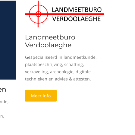
Landmeetburo
Verdoolaeghe
Gespecialiseerd in landmeetkunde,
plaatsbeschrijving, schatting,
verkaveling, archeologie, digitale
technieken en advies & attesten.
en
Meer info
nde,
en.