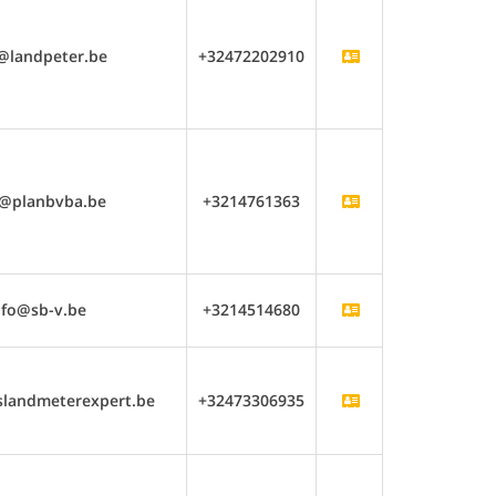
@landpeter.be
+32472202910
o@planbvba.be
+3214761363
nfo@sb-v.be
+3214514680
slandmeterexpert.be
+32473306935