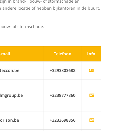
ijn in brand- , bouw- of stormschade en
 andere locatie of hebben bijkantoren in de buurt.
 bouw- of stormschade.
-mail
Telefoon
Info
teccon.be
+3293803682
dmgroup.be
+3238777860
orison.be
+3233698856