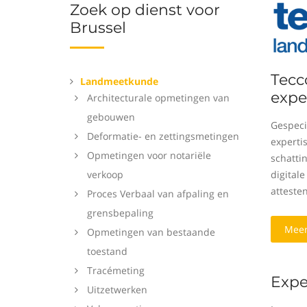
Zoek op dienst voor
Brussel
Tecc
Landmeetkunde
expe
Architecturale opmetingen van
gebouwen
Gespeci
Deformatie- en zettingsmetingen
expertis
Opmetingen voor notariële
schattin
verkoop
digital
attesten
Proces Verbaal van afpaling en
grensbepaling
Meer
Opmetingen van bestaande
toestand
Tracémeting
Expe
Uitzetwerken