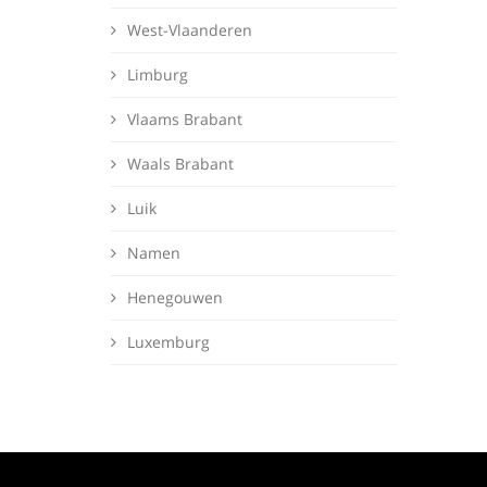
West-Vlaanderen
Limburg
Vlaams Brabant
Waals Brabant
Luik
Namen
Henegouwen
Luxemburg