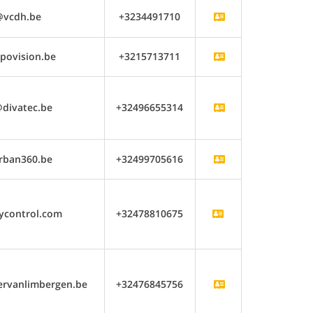
@vcdh.be
+3234491710
povision.be
+3215713711
@divatec.be
+32496655314
rban360.be
+32499705616
ycontrol.com
+32478810675
ervanlimbergen.be
+32476845756