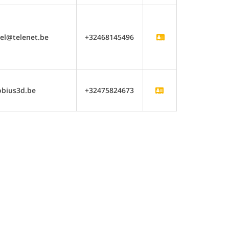
pel@telenet.be
+32468145496
obius3d.be
+32475824673