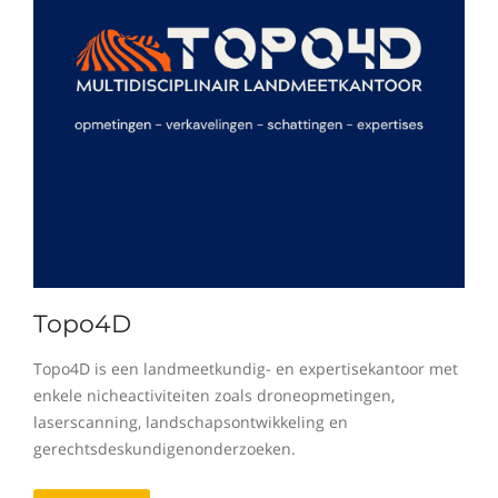
Topo4D
Topo4D is een landmeetkundig- en expertisekantoor met
enkele nicheactiviteiten zoals droneopmetingen,
laserscanning, landschapsontwikkeling en
gerechtsdeskundigenonderzoeken.