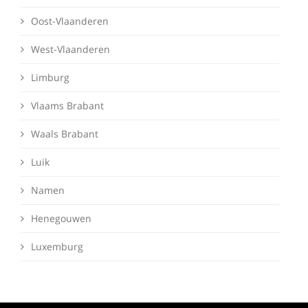
Oost-Vlaanderen
West-Vlaanderen
Limburg
Vlaams Brabant
Waals Brabant
Luik
Namen
Henegouwen
Luxemburg