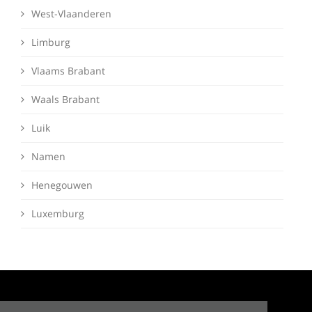
West-Vlaanderen
Limburg
Vlaams Brabant
Waals Brabant
Luik
Namen
Henegouwen
Luxemburg