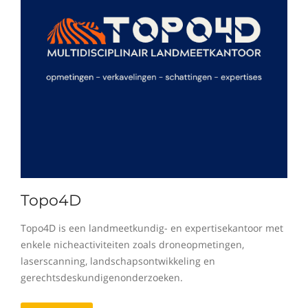
Topo4D
Topo4D is een landmeetkundig- en expertisekantoor met
enkele nicheactiviteiten zoals droneopmetingen,
laserscanning, landschapsontwikkeling en
gerechtsdeskundigenonderzoeken.