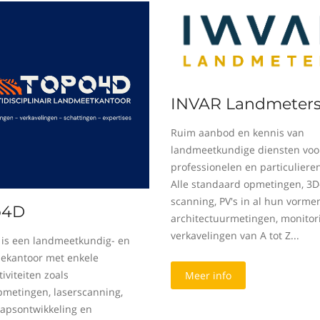
INVAR Landmeter
Ruim aanbod en kennis van
landmeetkundige diensten voo
professionelen en particuliere
Alle standaard opmetingen, 3D
scanning, PV's in al hun vorme
o4D
architectuurmetingen, monitor
verkavelingen van A tot Z...
is een landmeetkundig- en
sekantoor met enkele
iviteiten zoals
Meer info
metingen, laserscanning,
apsontwikkeling en