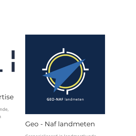
tise
nde,
n
Geo - Naf landmeten