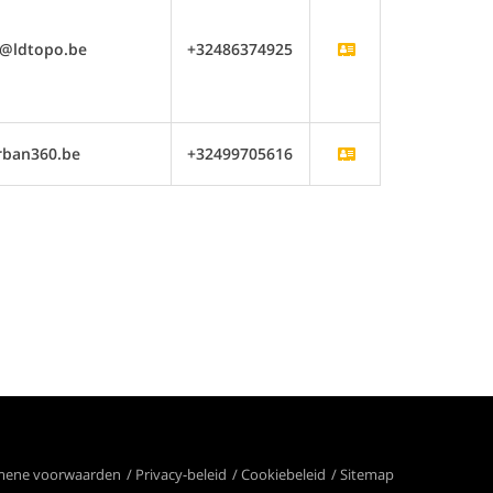
e@ldtopo.be
+32486374925
rban360.be
+32499705616
mene voorwaarden
Privacy-beleid
Cookiebeleid
Sitemap