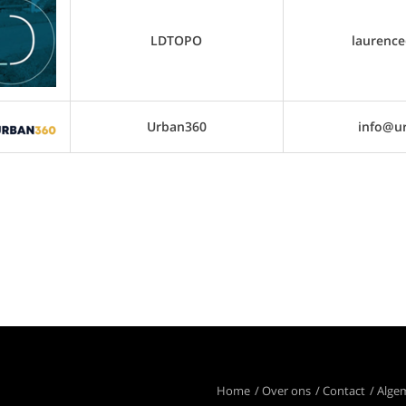
LDTOPO
laurenc
Urban360
info@u
Home
Over ons
Contact
Alge