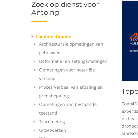
Zoek op dienst voor
Antoing
Landmeetkunde
Architecturale opmetingen van
gebouwen
Deformatie- en zettingsmetingen
Opmetingen voor notariële
verkoop
Proces Verbaal van afpaling en
Top
grensbepaling
Topo4D 
Opmetingen van bestaande
experti
toestand
nicheact
Tracémeting
droneop
Uitzetwerken
landsch