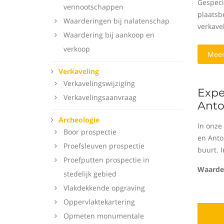
Gespeci
vennootschappen
plaatsbe
Waarderingen bij nalatenschap
verkavel
Waardering bij aankoop en
verkoop
Meer
Verkaveling
Verkavelingswijziging
Expe
Verkavelingsaanvraag
Anto
Archeologie
In onze
Boor prospectie
en Anto
Proefsleuven prospectie
buurt. I
Proefputten prospectie in
Waarder
stedelijk gebied
Vlakdekkende opgraving
Oppervlaktekartering
Opmeten monumentale