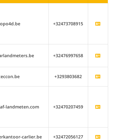
topo4d.be
+32473708915
arlandmeters.be
+32476997658
teccon.be
+3293803682
naf-landmeten.com
+32470207459
kantoor-carlier.be
+32472056127