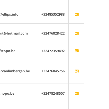
ellips.info
+32485352988
rt@hotmail.com
+32476828422
fstopo.be
+32472359492
rvanlimbergen.be
+32476845756
thopo.be
+32478248507