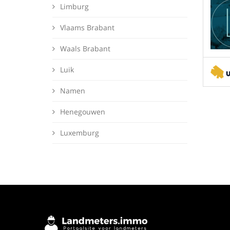
Limburg
Vlaams Brabant
Waals Brabant
Luik
Namen
Henegouwen
Luxemburg