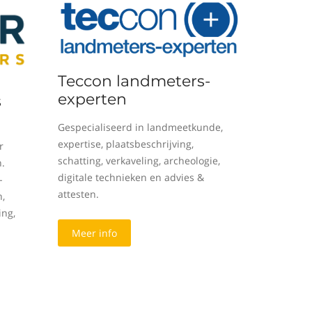
Teccon landmeters-
experten
s
Gespecialiseerd in landmeetkunde,
expertise, plaatsbeschrijving,
r
schatting, verkaveling, archeologie,
n.
digitale technieken en advies &
-
attesten.
n,
ing,
Meer info