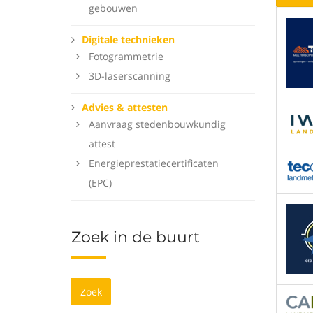
gebouwen
Digitale technieken
Fotogrammetrie
3D-laserscanning
Advies & attesten
Aanvraag stedenbouwkundig
attest
Energieprestatiecertificaten
(EPC)
Zoek in de buurt
Zoek