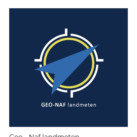
Geo - Naf landmeten