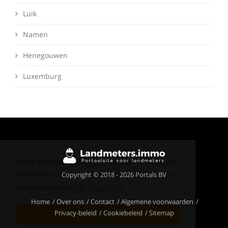
Luik
Namen
Henegouwen
Luxemburg
Deze website maakt gebruik van cookies om
Copyright © 2018 - 2026 Portals BV
ervoor te zorgen dat je de beste ervaring op
onze website krijgt.
Meer info
Home
Over ons
Contact
Algemene voorwaarden
Privacy-beleid
Cookiebeleid
Sitemap
Ik begrijp het!