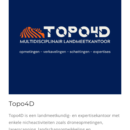
Topo4D
Topo4D is een landmeetkundig- en expertisekantoor met
enkele nicheactiviteiten zoals droneopmetingen,
laserscanning, landschapsontwikkeling en