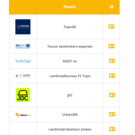
Naam
Topo4D
Teccon landmeters-experten
ASSET nv
Landmeetbureau FS Topo
JDC
Urban360
Landmeterskantoor Jocken