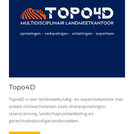
Topo4D
Topo4D is een landmeetkundig- en expertisekantoor met
enkele nicheactiviteiten zoals droneopmetingen,
laserscanning, landschapsontwikkeling en
gerechtsdeskundigenonderzoeken.