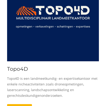
Topo4D
Topo4D is een landmeetkundig- en expertisekantoor met
enkele nicheactiviteiten zoals droneopmetingen,
laserscanning, landschapsontwikkeling en
gerechtsdeskundigenonderzoeken.