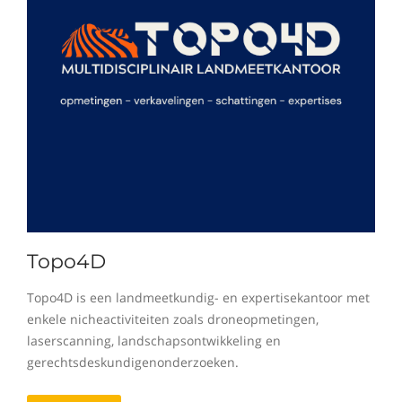
Topo4D
Topo4D is een landmeetkundig- en expertisekantoor met
enkele nicheactiviteiten zoals droneopmetingen,
laserscanning, landschapsontwikkeling en
gerechtsdeskundigenonderzoeken.