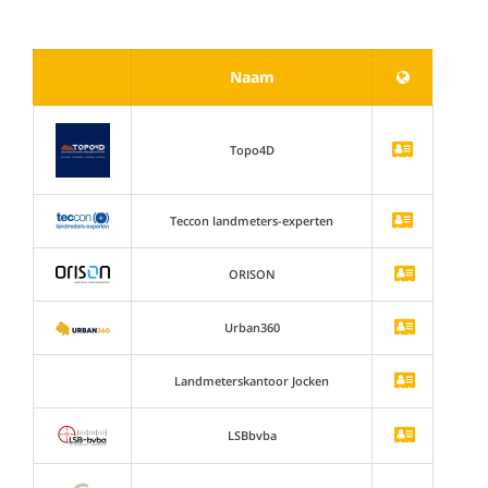
Naam
Topo4D
Teccon landmeters-experten
ORISON
Urban360
Landmeterskantoor Jocken
LSBbvba