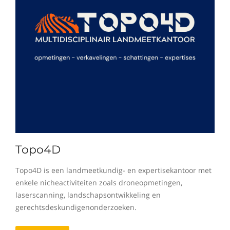
Topo4D
Topo4D is een landmeetkundig- en expertisekantoor met
enkele nicheactiviteiten zoals droneopmetingen,
laserscanning, landschapsontwikkeling en
gerechtsdeskundigenonderzoeken.