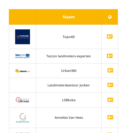
Naam
Topo4D
Teccon landmeters-experten
Urban360
Landmeterskantoor Jocken
LSBbvba
Annelies Van Hees