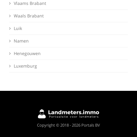
Vlaams Brabant
Waals Brabant
Luik
Namen
Henegouwen
Luxemburg
Deze website maakt gebruik van cookies om
Copyright © 2018 - 2026 Portals BV
ervoor te zorgen dat je de beste ervaring op
onze website krijgt.
Meer info