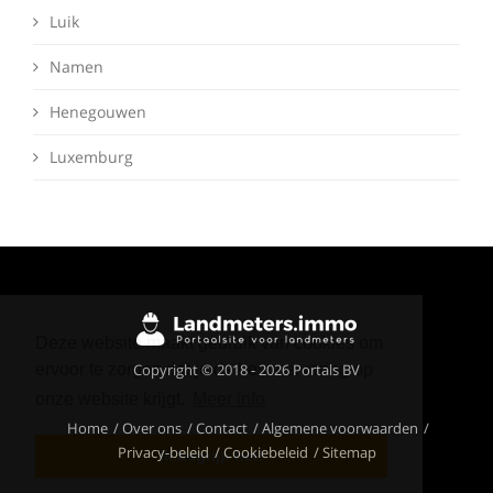
Luik
Namen
Henegouwen
Luxemburg
Deze website maakt gebruik van cookies om
Copyright © 2018 - 2026 Portals BV
ervoor te zorgen dat je de beste ervaring op
onze website krijgt.
Meer info
Home
Over ons
Contact
Algemene voorwaarden
Privacy-beleid
Cookiebeleid
Sitemap
Ik begrijp het!