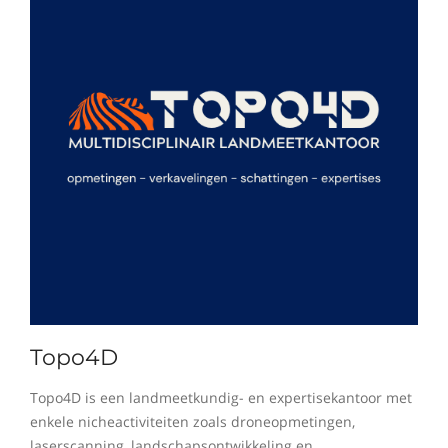
Topo4D
Topo4D is een landmeetkundig- en expertisekantoor met
enkele nicheactiviteiten zoals droneopmetingen,
laserscanning, landschapsontwikkeling en