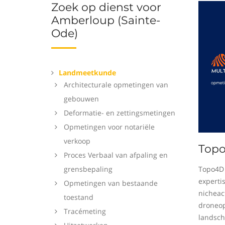
Zoek op dienst voor
Amberloup (Sainte-
Ode)
Landmeetkunde
Architecturale opmetingen van
gebouwen
Deformatie- en zettingsmetingen
Opmetingen voor notariële
verkoop
Top
Proces Verbaal van afpaling en
grensbepaling
Topo4D 
experti
Opmetingen van bestaande
nicheact
toestand
droneop
Tracémeting
landsch