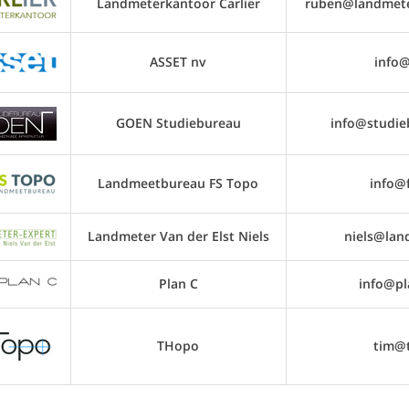
Landmeterkantoor Carlier
ruben@landmeter
ASSET nv
info@
GOEN Studiebureau
info@studie
Landmeetbureau FS Topo
info@
Landmeter Van der Elst Niels
niels@lan
Plan C
info@pl
THopo
tim@