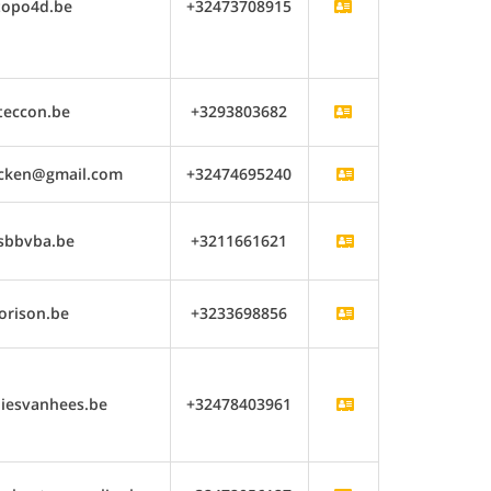
topo4d.be
+32473708915
teccon.be
+3293803682
ocken@gmail.com
+32474695240
sbbvba.be
+3211661621
orison.be
+3233698856
iesvanhees.be
+32478403961