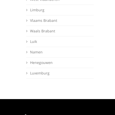
Limburg
Vlaams Brabant
Waals Brabant
Luik
Namen
Henegouwen
Luxemburg