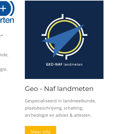
-
nde,
gie,
&
Geo - Naf landmeten
Gespecialiseerd in landmeetkunde,
plaatsbeschrijving, schatting,
archeologie en advies & attesten.
Meer info