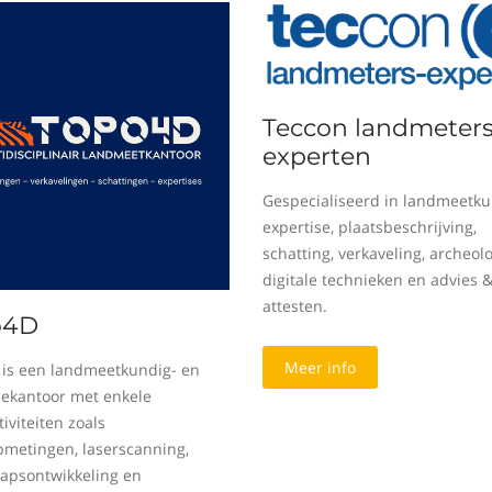
Teccon landmeters
experten
Gespecialiseerd in landmeetku
expertise, plaatsbeschrijving,
schatting, verkaveling, archeolo
digitale technieken en advies 
attesten.
o4D
Meer info
is een landmeetkundig- en
sekantoor met enkele
iviteiten zoals
metingen, laserscanning,
apsontwikkeling en