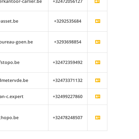
kantoor-carlier.be
+32472056127
asset.be
+3292535684
bureau-goen.be
+3293698854
fstopo.be
+32472359492
dmetervde.be
+32473371132
an-c.expert
+32499227860
thopo.be
+32478248507