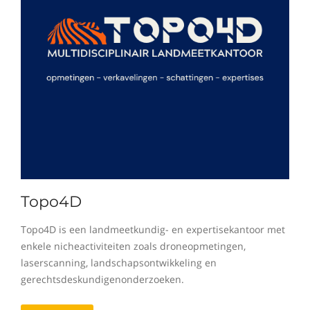
Topo4D
Topo4D is een landmeetkundig- en expertisekantoor met
enkele nicheactiviteiten zoals droneopmetingen,
laserscanning, landschapsontwikkeling en
gerechtsdeskundigenonderzoeken.