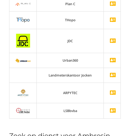
Plan C
THopo
JDC
Urban360
Landmeterskantoor Jocken
ARPYTEC
LSBbvba
Zoek op dienst voor Ambresin